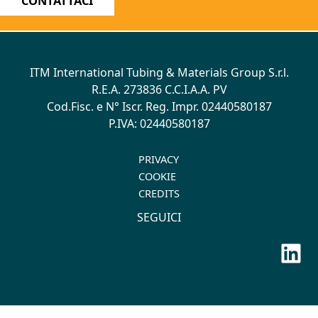
CONTATTACI
ITM International Tubing & Materials Group S.r.l.
R.E.A. 273836 C.C.I.A.A. PV
Cod.Fisc. e N° Iscr. Reg. Impr. 02440580187
P.IVA: 02440580187
PRIVACY
COOKIE
CREDITS
SEGUICI
Lin