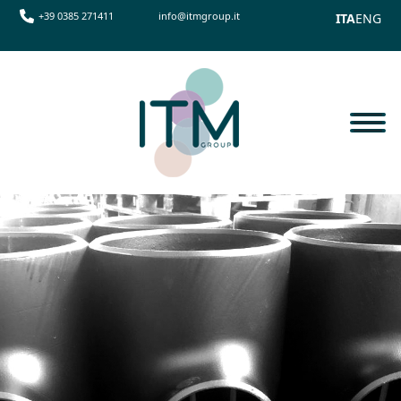
+39 0385 271411
info@itmgroup.it
ITA
ENG